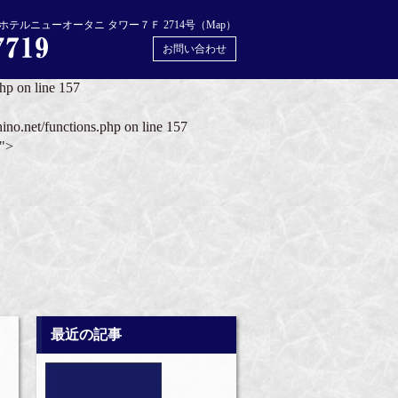
php
on line
156
テルニューオータニ タワー７Ｆ 2714号（
Map
）
ino.net/functions.php
on line
156
お問い合わせ
php
on line
157
hino.net/functions.php
on line
157
_">
最近の記事