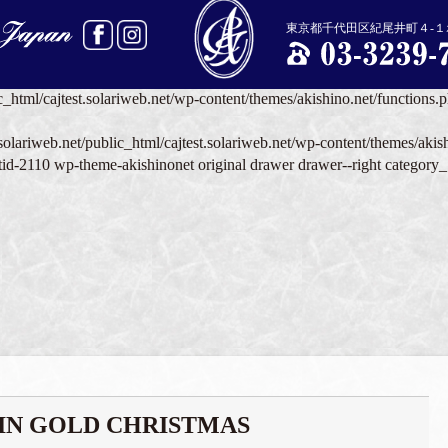
c_html/cajtest.solariweb.net/wp-content/themes/akishino.net/functions.
東京都千代田区紀尾井町４-１ホ
olariweb.net/public_html/cajtest.solariweb.net/wp-content/themes/akish
c_html/cajtest.solariweb.net/wp-content/themes/akishino.net/functions.
olariweb.net/public_html/cajtest.solariweb.net/wp-content/themes/akis
ostid-2110 wp-theme-akishinonet original drawer drawer--right category
IN GOLD CHRISTMAS