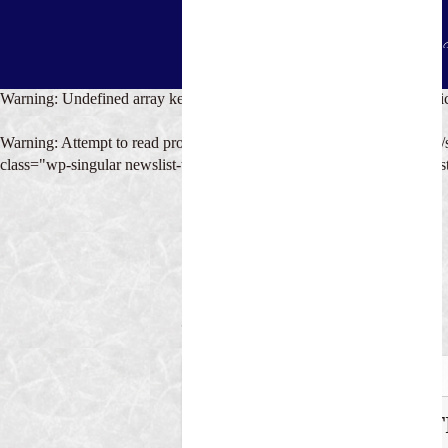
Warning
: Undefined array key 0 in
HOME
/home/akishino/solariweb.net/publi
カ
教
秋
季
出
作
受講
リ
室
篠
礼文
版
品
生の
キ
案
野
字
物
集
声
Warning
: Attempt to read property "parent" on null in
/home/akishino/s
ュ
内
安
ラ
生
Warning
: Undefined array key 0 in
/home/akishino/solariweb.net/publi
ム
Warning
: Attempt to read property "cat_ID" on null in
/home/akishino/s
class="wp-singular newslist-template-default single single-newslist p
HOME
> SATIN GOLD CHRISTMAS
SAT