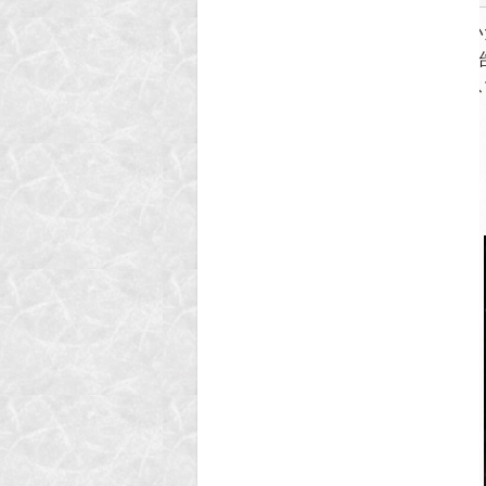
秋篠野安生が空間演出を担当いたしまし
CHRISTMAS』が12月1日よ
ロマンティックなパリのクリス
みください。
https://tourdargent.jp/