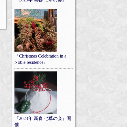
『Christmas Celebration in a
Noble residence』
『2023年 新春 七草の会』開
催